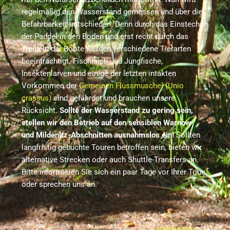
regelmäßig den Wasserstand gemessen und über die
Befahrbarkeit entschieden. Denn durch das Einstechen
der Paddel in den Boden und erst recht durch das
Treideln der Boote werden verschiedene Tierarten
beeinträchtigt. Fischlaich und Jungfische,
Insektenlarven und einige der letzten intakten
Vorkommen der
Gemeinen Flussmuschel (Unio
crassus)
sind gefährdet und brauchen unsere
Rücksicht.
Sollte der Wasserstand zu gering sein,
stellen wir den Betrieb auf den sensiblen Warnow-
und Mildenitz-Abschnitten ausnahmslos ein!
Sollten
langfristig gebuchte Touren betroffen sein, bieten wir
alternative Strecken oder auch Shuttle-Transfers an.
Bitte informieren Sie sich ein paar Tage vor Ihrer Tour
oder sprechen uns an.
NÄCHSTER