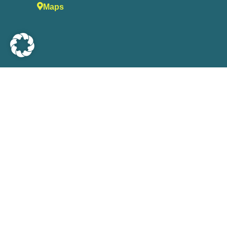
Maps
HIER GE
Wir vermieten Kan
und andere Mobile, auch in vi