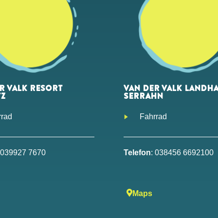
R VALK RESORT
VAN DER VALK LANDH
TZ
SERRAHN
rrad
Fahrrad
: 039927 7670
Telefon
: 038456 6692100
Maps