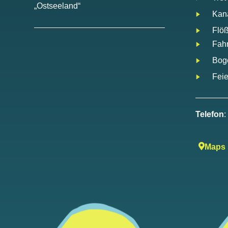
„Ostseeland“
Kan
Flö
Fah
Bog
Feie
Telefon
Maps