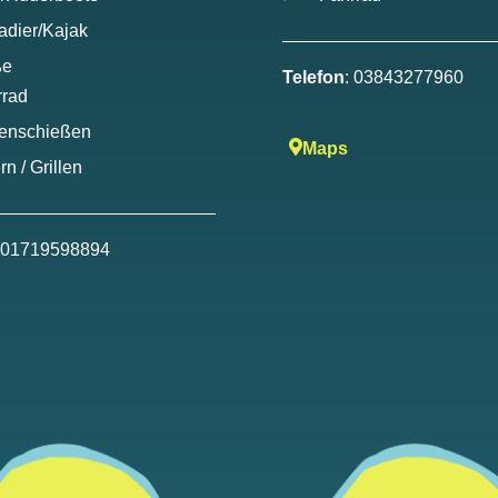
adier/Kajak
ße
Telefon
: 03843277960
rrad
enschießen
Maps
rn / Grillen
: 01719598894